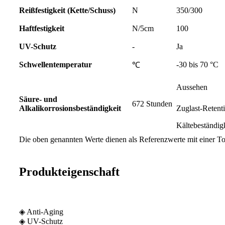
Reißfestigkeit (Kette/Schuss)
N
350/300
Haftfestigkeit
N/5cm
100
UV-Schutz
-
Ja
Schwellentemperatur
-30 bis 70 °C
℃
Aussehen
Säure- und
672 Stunden
Alkalikorrosionsbeständigkeit
Zuglast-Retenti
Kältebeständig
Die oben genannten Werte dienen als Referenzwerte mit einer T
Produkteigenschaft
◈ Anti-Aging
◈ UV-Schutz