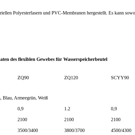
iellen Polyesterfasern und PVC-Membranen hergestellt. Es kann sowohl
aten des flexiblen Gewebes für Wasserspeicherbeutel
ZQ90
ZQ120
SCYY90
, Blau, Armeegrün, Weiß
0,9
1.2
0,9
2100
2100
2100
3500/3400
3800/3700
4500/4300