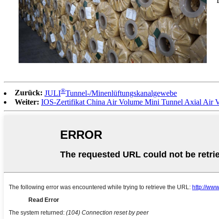
®
Zurück:
JULI
Tunnel-/Minenlüftungskanalgewebe
Weiter:
IOS-Zertifikat China Air Volume Mini Tunnel Axial Air 