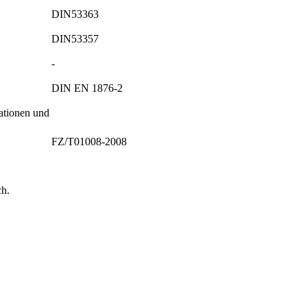
DIN53363
DIN53357
-
DIN EN 1876-2
ationen und
FZ/T01008-2008
ch.