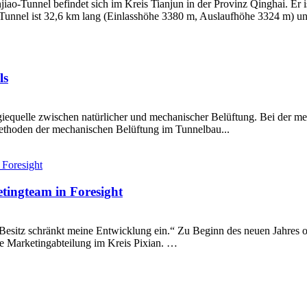
iao-Tunnel befindet sich im Kreis Tianjun in der Provinz Qinghai. Er 
Tunnel ist 32,6 km lang (Einlasshöhe 3380 m, Auslaufhöhe 3324 m) und
ls
giequelle zwischen natürlicher und mechanischer Belüftung. Bei der me
ethoden der mechanischen Belüftung im Tunnelbau...
tingteam in Foresight
esitz schränkt meine Entwicklung ein.“ Zu Beginn des neuen Jahres o
ie Marketingabteilung im Kreis Pixian. …