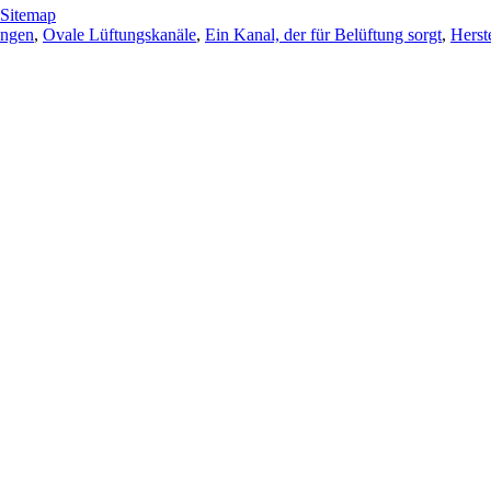
Sitemap
ungen
,
Ovale Lüftungskanäle
,
Ein Kanal, der für Belüftung sorgt
,
Herst